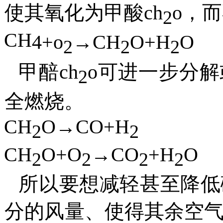
使其氧化为甲酸
ch
o
，
而
2
CH
4
+o
→
CH
O+H
O
2
2
2
甲醅
ch
o
可进一步分解
2
全燃烧。
CH
O
→
CO+H
2
2
CH
O
+O
→
CO
+H
O
2
2
2
2
所以要想减轻甚至降低
分的风量、使得其余空