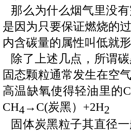
那么为什么烟气里没有
是因为只要保证燃烧的
内含碳量的属性叫低就
除了上述几点
，
所谓碳
固态颗粒通常发生在空
高温缺氧使得轻油里的
CH
→
C
(
炭黑
）
+2H
4
2
固体炭黑粒子其直径一